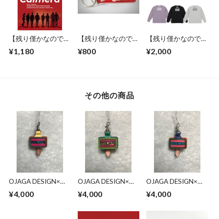
【残り僅かなので値
【残り僅かなので値
【残り僅かなので値
下げ！】「We are
下げ！】「We are
下げ！】キャバレー
¥1,180
¥800
¥2,000
Calmera」 B4ミニポ
Calmera」ホテルキ
カルメラ ロン
スター／2枚組 ※
ーチェイン ※在庫
T（M,L,XL／グレ
配送方法など、必ず
僅かの商品です
ー・ブラック・パー
概要欄をご確認下さ
プル）
い！
その他の商品
OJAGA DESIGN×カ
OJAGA DESIGN×カ
OJAGA DESIGN×カ
ルメラ コラボキー
ルメラ コラボキー
ルメラ コラボキー
¥4,000
¥4,000
¥4,000
キャップ【黒以外は
キャップ【黒以外は
キャップ【黒以外は
一点モノ】
一点モノ】
一点モノ】