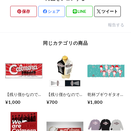
保存
シェア
LINE
ツイート
報告する
同じカテゴリの商品
【残り僅かなので値
【残り僅かなので値
乾杯ブギウギタオル
下げ！】「We are
下げ！】キャバレー
４ （まさかのサイ
¥1,000
¥700
¥1,800
Calmera」フェイス
カルメラ マフラー
ダー風バージョン）
タオル ※在庫数少
タオル
残りわずかです！
なめの商品です