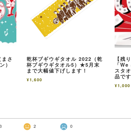
（まさ
乾杯ブギウギタオル 2022（乾
【残
ン）
杯ブギウギタオル5）★5月末
「We 
まで大幅値下げします！
スタオ
品で
¥1,600
¥1,000
3
2
0