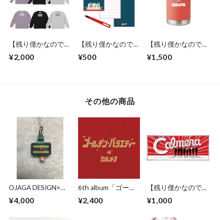
【残り僅かなので値
【残り僅かなので値
【残り僅かなので値
下げ！】キャバレー
下げ！】メモ帳＆ボ
下げ！】カルメラロ
¥2,000
¥500
¥1,500
カルメラ ロン
ールペンセット
ゴ入り ステンレス
T（M,L,XL／グレ
缶クーラー
ー・ブラック・パー
プル）
その他の商品
OJAGA DESIGN×カ
6th album「ゴール
【残り僅かなので値
ルメラ コラボキー
デン・バラエティ
下げ！】「We are
¥4,000
¥2,400
¥1,000
キャップ【黒以外は
ー」
Calmera」フェイス
一点モノ】
タオル ※在庫数少