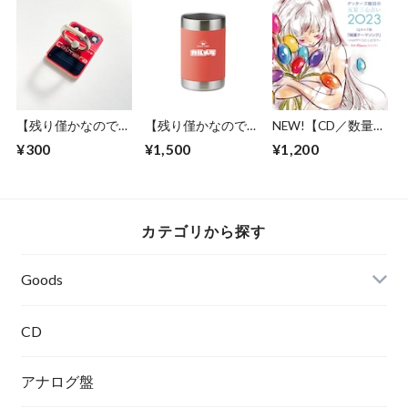
なめの商品です
【残り僅かなので値
【残り僅かなので値
NEW!【CD／数量限
下げ！】大人気！
下げ！】カルメラロ
定】ゲッターズ飯田
¥300
¥1,500
¥1,200
Calmeraスマホリン
ゴ入り ステンレス
の五星三心占い
グ
缶クーラー
2023 「12タイプ別
開運テーマソング
～HAPPY GO
LUCKY～」 ★ゲ
カテゴリから探す
ッターズ飯田＆
Calmeraのサイン入
りアナザージャケッ
Goods
ト付き
CD
Tシャツ
アナログ盤