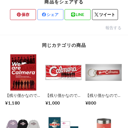
商品をシェアする
保存
シェア
LINE
ツイート
報告する
同じカテゴリの商品
【残り僅かなので値
【残り僅かなので値
【残り僅かなので値
下げ！】「We are
下げ！】「We are
下げ！】「We are
¥1,180
¥1,000
¥800
Calmera」 B4ミニポ
Calmera」フェイス
Calmera」ホテルキ
スター／2枚組 ※
タオル ※在庫数少
ーチェイン ※在庫
配送方法など、必ず
なめの商品です
僅かの商品です
概要欄をご確認下さ
い！