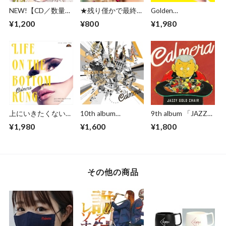
NEW!【CD／数量限
★残り僅かで最終販
Golden
定】ゲッターズ飯田
売！←大特価【CD
Hour/Desafinado
¥1,200
¥800
¥1,980
の五星三心占い
／2022枚限定プレ
feat.akiko （7インチ
2023 「12タイプ別
ス】ゲッターズ飯田
シングルレコード）
開運テーマソング
の五星三心占い
～HAPPY GO
2022 ー12タイプ別
LUCKY～」 ★ゲ
「開運テーマソン
ッターズ飯田＆
グ」ー ★ゲッター
Calmeraのサイン入
ズ飯田＆Calmeraの
りアナザージャケッ
サイン入りジャケッ
ト付き
ト付き
上にいきたくないデ
10th album
9th album 「JAZZY
パート / Mato Pato
「ThanX!!!
GOLD CHAIR」 ★
¥1,980
¥1,600
¥1,800
（7インチシングル
Worldwide.」 ★値
値下げしました！
レコード）
下げしました！
その他の商品