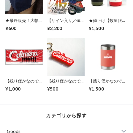
★最終販売！大幅値
【サイン入り／値下
★値下げ【数量限定
下げ！ Calmeraロゴ
げ】12th CDalbum
商品】Calmeraロゴ
¥600
¥2,200
¥1,500
マスク(白・ネイビ
「誰そ彼レゾナン
マグカップ（DINEX
ー・カーキ・黒／サ
ス」★ジャケットデ
社製）２色展開（①
イズS・M・L)
ザインステッカー付
ブラック／オリー
[数量限定]
ブ、②オフホワイト
／レッド） ★値下
げしました！
【残り僅かなので値
【残り僅かなので値
【残り僅かなので値
下げ！】「We are
下げ！】カルメラヴ
下げ！】カルメラロ
¥1,000
¥500
¥1,500
Calmera」フェイス
ァーキーホルダー
ゴ入り ステンレス
タオル ※在庫数少
缶クーラー
なめの商品です
カテゴリから探す
Goods