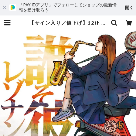
「PAY IDアプリ」でフォローしてショップの最新情
開く
報を受け取ろう
【サイン入り／値下げ】12th CDalbum 「誰そ彼レゾナンス」★ジャケットデザインステッカー付[数量限定] | カルメラD-SHOP@BASE